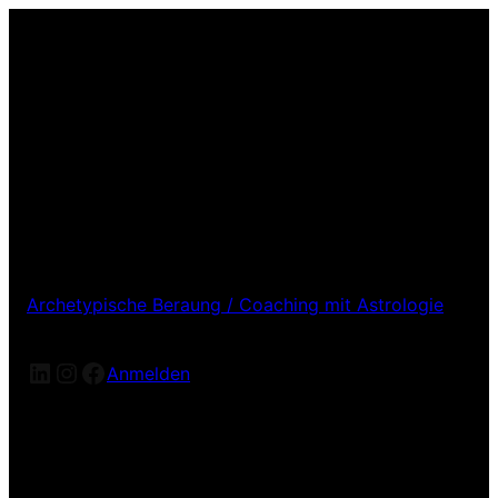
Archetypische Beraung / Coaching mit Astrologie
LinkedIn
Instagram
Facebook
Anmelden
Entschuldige bitte die